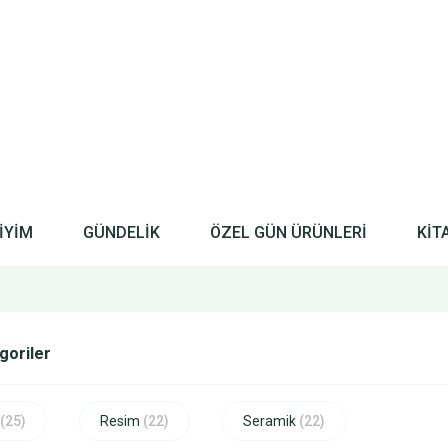
İYİM
GÜNDELİK
ÖZEL GÜN ÜRÜNLERİ
KİT
egoriler
(25)
Resim
(22)
Seramik
(22)