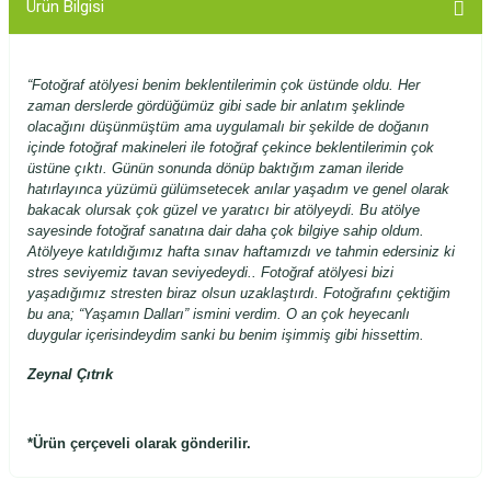
Ürün Bilgisi
“Fotoğraf atölyesi benim beklentilerimin çok üstünde oldu. Her
zaman derslerde gördüğümüz gibi sade bir anlatım şeklinde
olacağını düşünmüştüm ama uygulamalı bir şekilde de doğanın
içinde fotoğraf makineleri ile fotoğraf çekince beklentilerimin çok
üstüne çıktı. Günün sonunda dönüp baktığım zaman ileride
hatırlayınca yüzümü gülümsetecek anılar yaşadım ve genel olarak
bakacak olursak çok güzel ve yaratıcı bir atölyeydi. Bu atölye
sayesinde fotoğraf sanatına dair daha çok bilgiye sahip oldum.
Atölyeye katıldığımız hafta sınav haftamızdı ve tahmin edersiniz ki
stres seviyemiz tavan seviyedeydi.. Fotoğraf atölyesi bizi
yaşadığımız stresten biraz olsun uzaklaştırdı. Fotoğrafını çektiğim
bu ana; “Yaşamın Dalları” ismini verdim. O an çok heyecanlı
duygular içerisindeydim sanki bu benim işimmiş gibi hissettim.
Zeynal Çıtrık
*Ürün çerçeveli olarak gönderilir.