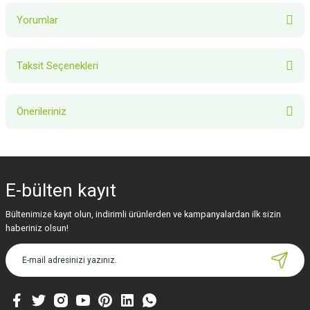
Yorumlar
Taksit Seçenekleri
Bu ürüne ilk yorumu siz yapın!
Önerileriniz
Yorum Yaz
Bu ürünün fiyat bilgisi, resim, ürün açıklamalarında ve diğer konularda
yetersiz gördüğünüz noktaları öneri formunu kullanarak tarafımıza
iletebilirsiniz.
E-bülten
kayıt
Görüş ve önerileriniz için teşekkür ederiz.
Bültenimize kayıt olun, indirimli ürünlerden ve kampanyalardan ilk sizin
Ürün resmi kalitesiz, bozuk veya görüntülenemiyor.
haberiniz olsun!
Ürün açıklamasında eksik bilgiler bulunuyor.
Ürün bilgilerinde hatalar bulunuyor.
Ürün fiyatı diğer sitelerden daha pahalı.
Bu ürüne benzer farklı alternatifler olmalı.