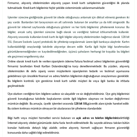
Firmamız
, alışveriş sitelerimizden alışveriş yapan kredi kartı sahiplerinin güvenliğini ilk planda
tutmaktadır. Kredi kartı bilgileriniz hiçbir şekilde sistemimizde saklanmamaktadır.
İşlemler sürecine girdiğinizde güvenli bir sitede olduğunuzu anlamak için dikkat etmeniz gereken iki
şey vardır. Bunlardan biri tarayıcınızın en alt satırında bulunan bir anahtar ya da kilit simgesidir. Bu
güvenli bir internet sayfasında olduğunuzu gösterir ve her türlü bilgileriniz şifrelenerek korunur. Bu
bilgiler, ancak satış işlemleri sürecine bağlı olarak ve verdiğiniz talimat istikametinde kullanılır.
Alışveriş sırasında kullanılan kredi kartı ile ilgili bilgiler alışveriş sitelerimizden bağımsız olarak 128 bit
SSL (Secure Sockets Layer) protokolü ile şifrelenip sorgulanmak üzere ilgili bankaya ulaştırılır. Kartın
kullanılabilirliği onaylandığı takdirde alışverişe devam edilir. Kartla ilgili hiçbir bilgi tarafımızdan
görüntülenemediğinden ve kaydedilmediğinden, üçüncü şahısların herhangi bir koşulda bu bilgileri
ele geçirmesi engellenmiş olur.
Online olarak kredi kartı ile verilen siparişlerin ödeme/fatura/teslimat adresi bilgilerinin güvenilirliği
firmamiz tarafından Kredi Kartları Dolandırıcılığı'na karşı denetlenmektedir. Bu yüzden, alışveriş
sitelerimizden ilk defa sipariş veren müşterilerin siparişlerinin tedarik ve teslimat aşamasına
gelebilmesi için öncelikle finansal ve adres/telefon bilgilerinin doğruluğunun onaylanması gereklidir.
Bu bilgilerin kontrolü için gerekirse kredi kartı sahibi müşteri ile veya ilgili banka ile irtibata
geçilmektedir.
Üye olurken verdiğiniz tüm bilgilere sadece siz ulaşabilir ve siz değiştirebilirsiniz. Üye giriş bilgilerinizi
güvenli koruduğunuz takdirde başkalarının sizinle ilgili bilgilere ulaşması ve bunları değiştirmesi
mümkün değildir. Bu amaçla, üyelik işlemleri sırasında
128 bit SSL
güvenlik alanı içinde hareket edilir.
Bu sistem kırılması mümkün olmayan bir uluslararası bir şifreleme standardıdır.
Bilgi hattı veya müşteri hizmetleri servisi bulunan ve
açık adres ve telefon bilgilerinin
belirtildiği
İnternet alışveriş siteleri günümüzde daha fazla tercih edilmektedir. Bu sayede aklınıza takılan bütün
konular hakkında detaylı bilgi alabilir, online alışveriş hizmeti sağlayan firmanın güvenirliği
konusunda daha sağlıklı bilgi edinebilirsiniz.