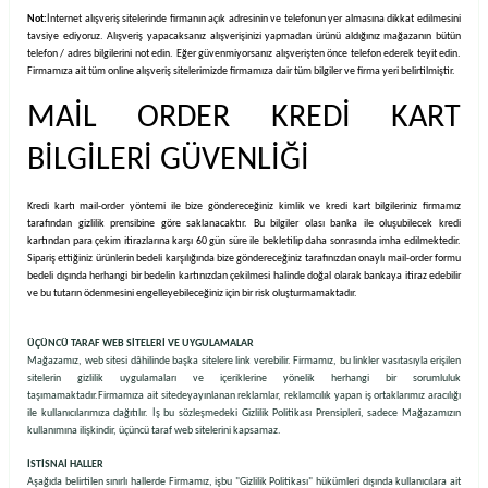
Not:
İnternet alışveriş sitelerinde firmanın açık adresinin ve telefonun yer almasına dikkat edilmesini
tavsiye ediyoruz. Alışveriş yapacaksanız alışverişinizi yapmadan ürünü aldığınız mağazanın bütün
telefon / adres bilgilerini not edin. Eğer güvenmiyorsanız alışverişten önce telefon ederek teyit edin.
Firmamıza ait tüm online alışveriş sitelerimizde firmamıza dair tüm bilgiler ve firma yeri belirtilmiştir.
MAİL ORDER KREDİ KART
BİLGİLERİ GÜVENLİĞİ
Kredi kartı mail-order yöntemi ile bize göndereceğiniz kimlik ve kredi kart bilgileriniz firmamız
tarafından gizlilik prensibine göre saklanacaktır. Bu bilgiler olası banka ile oluşubilecek kredi
kartından para çekim itirazlarına karşı 60 gün süre ile bekletilip daha sonrasında imha edilmektedir.
Sipariş ettiğiniz ürünlerin bedeli karşılığında bize göndereceğiniz tarafınızdan onaylı mail-order formu
bedeli dışında herhangi bir bedelin kartınızdan çekilmesi halinde doğal olarak bankaya itiraz edebilir
ve bu tutarın ödenmesini engelleyebileceğiniz için bir risk oluşturmamaktadır.
ÜÇÜNCÜ TARAF WEB SİTELERİ VE UYGULAMALAR
Mağazamız, web sitesi dâhilinde başka sitelere link verebilir. Firmamız, bu linkler vasıtasıyla erişilen
sitelerin gizlilik uygulamaları ve içeriklerine yönelik herhangi bir sorumluluk
taşımamaktadır.
Firmamıza ait sitede
yayınlanan reklamlar, reklamcılık yapan iş ortaklarımız aracılığı
ile kullanıcılarımıza dağıtılır. İş bu sözleşmedeki Gizlilik Politikası Prensipleri, sadece Mağazamızın
kullanımına ilişkindir, üçüncü taraf web sitelerini kapsamaz.
İSTİSNAİ HALLER
Aşağıda belirtilen sınırlı hallerde Firmamız, işbu "Gizlilik Politikası" hükümleri dışında kullanıcılara ait