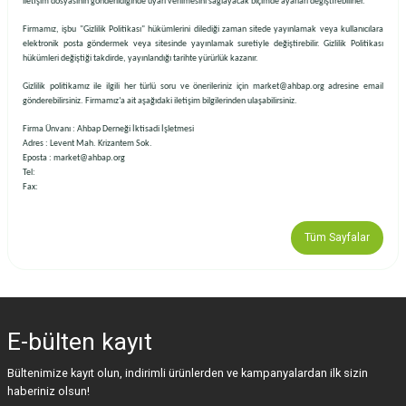
iletişim dosyasının gönderildiğinde uyarı verilmesini sağlayacak biçimde ayarları değiştirebilirler.
Firmamız, işbu "Gizlilik Politikası" hükümlerini dilediği zaman sitede yayınlamak veya kullanıcılara
elektronik posta göndermek veya sitesinde yayınlamak suretiyle değiştirebilir. Gizlilik Politikası
hükümleri değiştiği takdirde, yayınlandığı tarihte yürürlük kazanır.
Gizlilik politikamız ile ilgili her türlü soru ve önerileriniz için market@ahbap.org
adresine email
gönderebilirsiniz. Firmamız’a ait aşağıdaki iletişim bilgilerinden ulaşabilirsiniz.
Firma Ünvanı : Ahbap Derneği İktisadi İşletmesi
Adres : Levent Mah. Krizantem Sok.
Eposta : market@ahbap.org
Tel:
Fax:
Tüm Sayfalar
E-bülten
kayıt
Bültenimize kayıt olun, indirimli ürünlerden ve kampanyalardan ilk sizin
haberiniz olsun!