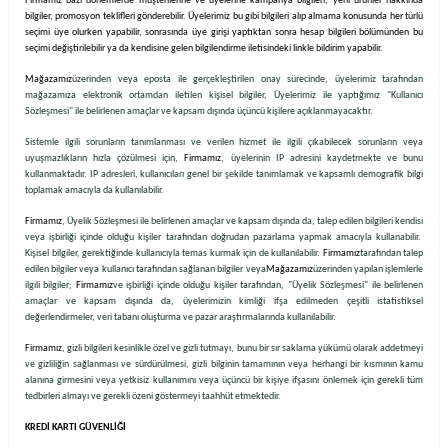
Firmamız bazı dönemlerde müşterilerine ve üyelerine kampanya bilgileri, yeni ürünler hakkında
bilgiler, promosyon teklifleri gönderebilir. Üyelerimiz bu gibi bilgileri alıp almama konusunda her türlü
seçimi üye olurken yapabilir, sonrasında üye girişi yaptıktan sonra hesap bilgileri bölümünden bu
seçimi değiştirilebilir ya da kendisine gelen bilgilendirme iletisindeki linkle bildirim yapabilir.
Mağazamız
üzerinden veya eposta ile gerçekleştirilen onay sürecinde, üyelerimiz tarafından
mağazamıza elektronik ortamdan iletilen kişisel bilgiler, Üyelerimiz ile yaptığımız "Kullanıcı
Sözleşmesi" ile belirlenen amaçlar ve kapsam dışında üçüncü kişilere açıklanmayacaktır.
Sistemle ilgili sorunların tanımlanması ve verilen hizmet ile ilgili çıkabilecek sorunların veya
uyuşmazlıkların hızla çözülmesi için,
Firmamız
, üyelerinin IP adresini kaydetmekte ve bunu
kullanmaktadır. IP adresleri, kullanıcıları genel bir şekilde tanımlamak ve kapsamlı demografik bilgi
toplamak amacıyla da kullanılabilir.
Firmamız
, Üyelik Sözleşmesi ile belirlenen amaçlar ve kapsam dışında da, talep edilen bilgileri kendisi
veya işbirliği içinde olduğu kişiler tarafından doğrudan pazarlama yapmak amacıyla kullanabilir.
Kişisel bilgiler, gerektiğinde kullanıcıyla temas kurmak için de kullanılabilir.
Firmamız
tarafından talep
edilen bilgiler veya kullanıcı tarafından sağlanan bilgiler veya
Mağazamız
üzerinden yapılan işlemlerle
ilgili bilgiler;
Firmamız
ve işbirliği içinde olduğu kişiler tarafından, "Üyelik Sözleşmesi" ile belirlenen
amaçlar ve kapsam dışında da, üyelerimizin kimliği ifşa edilmeden çeşitli istatistiksel
değerlendirmeler, veri tabanı oluşturma ve pazar araştırmalarında kullanılabilir.
Firmamız
, gizli bilgileri kesinlikle özel ve gizli tutmayı, bunu bir sır saklama yükümü olarak addetmeyi
ve gizliliğin sağlanması ve sürdürülmesi, gizli bilginin tamamının veya herhangi bir kısmının kamu
alanına girmesini veya yetkisiz kullanımını veya üçüncü bir kişiye ifşasını önlemek için gerekli tüm
tedbirleri almayı ve gerekli özeni göstermeyi taahhüt etmektedir.
KREDİ KARTI GÜVENLİĞİ