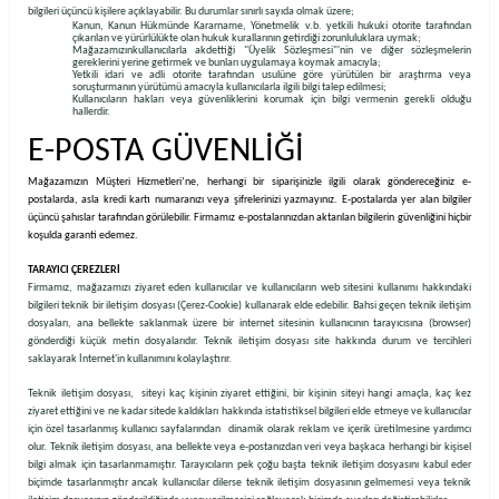
bilgileri üçüncü kişilere açıklayabilir. Bu durumlar sınırlı sayıda olmak üzere;
Kanun, Kanun Hükmünde Kararname, Yönetmelik v.b. yetkili hukuki otorite tarafından
çıkarılan ve yürürlülükte olan hukuk kurallarının getirdiği zorunluluklara uymak;
Mağazamızınkullanıcılarla akdettiği "Üyelik Sözleşmesi"'nin ve diğer sözleşmelerin
gereklerini yerine getirmek ve bunları uygulamaya koymak amacıyla;
Yetkili idari ve adli otorite tarafından usulüne göre yürütülen bir araştırma veya
soruşturmanın yürütümü amacıyla kullanıcılarla ilgili bilgi talep edilmesi;
Kullanıcıların hakları veya güvenliklerini korumak için bilgi vermenin gerekli olduğu
hallerdir.
E-POSTA GÜVENLİĞİ
Mağazamızın Müşteri Hizmetleri’ne, herhangi bir siparişinizle ilgili olarak göndereceğiniz e-
postalarda, asla kredi kartı numaranızı veya şifrelerinizi yazmayınız. E-postalarda yer alan bilgiler
üçüncü şahıslar tarafından görülebilir. Firmamız e-postalarınızdan aktarılan bilgilerin güvenliğini hiçbir
koşulda garanti edemez.
TARAYICI ÇEREZLERİ
Firmamız, mağazamızı ziyaret eden kullanıcılar ve kullanıcıların web sitesini kullanımı hakkındaki
bilgileri teknik bir iletişim dosyası (Çerez-Cookie) kullanarak elde edebilir. Bahsi geçen teknik iletişim
dosyaları, ana bellekte saklanmak üzere bir internet sitesinin kullanıcının tarayıcısına (browser)
gönderdiği küçük metin dosyalarıdır. Teknik iletişim dosyası site hakkında durum ve tercihleri
saklayarak İnternet'in kullanımını kolaylaştırır.
Teknik iletişim dosyası, siteyi kaç kişinin ziyaret ettiğini, bir kişinin siteyi hangi amaçla, kaç kez
ziyaret ettiğini ve ne kadar sitede kaldıkları hakkında istatistiksel bilgileri elde etmeye ve kullanıcılar
için özel tasarlanmış kullanıcı sayfalarından dinamik olarak reklam ve içerik üretilmesine yardımcı
olur. Teknik iletişim dosyası, ana bellekte veya e-postanızdan veri veya başkaca herhangi bir kişisel
bilgi almak için tasarlanmamıştır. Tarayıcıların pek çoğu başta teknik iletişim dosyasını kabul eder
biçimde tasarlanmıştır ancak kullanıcılar dilerse teknik iletişim dosyasının gelmemesi veya teknik