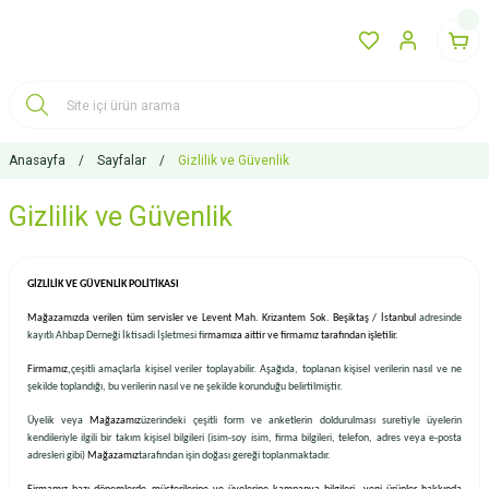
Anasayfa
Sayfalar
Gizlilik ve Güvenlik
Gizlilik ve Güvenlik
GİZLİLİK VE GÜVENLİK POLİTİKASI
Mağazamızda verilen tüm servisler ve Levent Mah. Krizantem Sok. Beşiktaş / İstanbul
adresinde
kayıtlı Ahbap Derneği İktisadi İşletmesi f
irmamıza aittir ve firmamız tarafından işletilir.
Firmamız,
çeşitli amaçlarla kişisel veriler toplayabilir. Aşağıda, toplanan kişisel verilerin nasıl ve ne
şekilde toplandığı, bu verilerin nasıl ve ne şekilde korunduğu belirtilmiştir.
Üyelik veya
Mağazamız
üzerindeki çeşitli form ve anketlerin doldurulması suretiyle üyelerin
kendileriyle ilgili bir takım kişisel bilgileri (isim-soy isim, firma bilgileri, telefon, adres veya e-posta
adresleri gibi)
Mağazamız
tarafından işin doğası gereği toplanmaktadır.