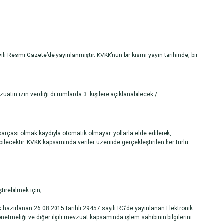
lı Resmi Gazete’de yayınlanmıştır. KVKK’nun bir kısmı yayın tarihinde, bir
uatın izin verdiği durumlarda 3. kişilere açıklanabilecek /
 parçası olmak kaydıyla otomatik olmayan yollarla elde edilerek,
bilecektir. KVKK kapsamında veriler üzerinde gerçekleştirilen her türlü
tirebilmek için;
hazırlanan 26.08.2015 tarihli 29457 sayılı RG’de yayınlanan Elektronik
etmeliği ve diğer ilgili mevzuat kapsamında işlem sahibinin bilgilerini