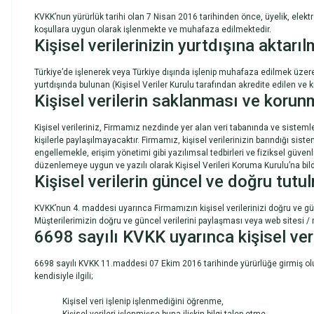
KVKK’nun yürürlük tarihi olan 7 Nisan 2016 tarihinden önce, üyelik, elektr
koşullara uygun olarak işlenmekte ve muhafaza edilmektedir.
Kişisel verilerinizin yurtdışına aktarı
Türkiye’de işlenerek veya Türkiye dışında işlenip muhafaza edilmek üzer
yurtdışında bulunan (Kişisel Veriler Kurulu tarafından akredite edilen ve
Kişisel verilerin saklanması ve korun
Kişisel verileriniz, Firmamız nezdinde yer alan veri tabanında ve sistem
kişilerle paylaşılmayacaktır. Firmamız, kişisel verilerinizin barındığı sist
engellemekle, erişim yönetimi gibi yazılımsal tedbirleri ve fiziksel güven
düzenlemeye uygun ve yazılı olarak Kişisel Verileri Koruma Kurulu’na bildi
Kişisel verilerin güncel ve doğru tutu
KVKK’nun 4. maddesi uyarınca Firmamızın kişisel verilerinizi doğru ve 
Müşterilerimizin doğru ve güncel verilerini paylaşması veya web sitesi
6698 sayılı KVKK uyarınca kişisel veri
6698 sayılı KVKK 11.maddesi 07 Ekim 2016 tarihinde yürürlüğe girmiş olup 
kendisiyle ilgili;
Kişisel veri işlenip işlenmediğini öğrenme,