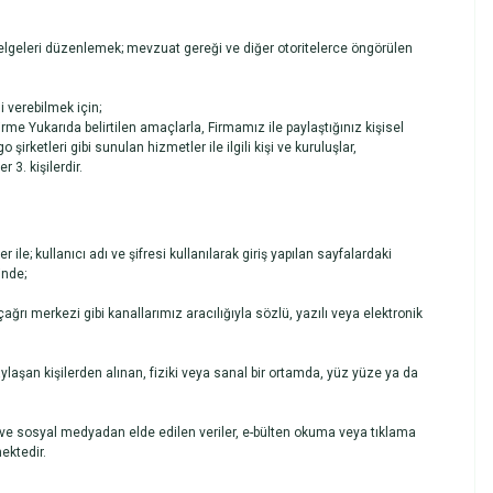
lgeleri düzenlemek; mevzuat gereği ve diğer otoritelerce öngörülen
 verebilmek için;
irme Yukarıda belirtilen amaçlarla, Firmamız ile paylaştığınız kişisel
şirketleri gibi sunulan hizmetler ile ilgili kişi ve kuruluşlar,
 3. kişilerdir.
ile; kullanıcı adı ve şifresi kullanılarak giriş yapılan sayfalardaki
inde;
çağrı merkezi gibi kanallarımız aracılığıyla sözlü, yazılı veya elektronik
paylaşan kişilerden alınan, fiziki veya sanal bir ortamda, yüz yüze ya da
en ve sosyal medyadan elde edilen veriler, e-bülten okuma veya tıklama
ektedir.