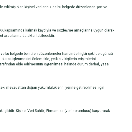
de edilmiş olan kişisel verileriniz de bu belgede düzenlenen şart ve
iz KVKK kapsamında kalmak kaydıyla ve sözleşme amaçlarına uygun olarak
 aracılarına da aktarılabilecektir.
 ve bu belgede belirtilen düzenlemeler haricinde hiçbir şekilde üçüncü
ı olarak işlenmesini önlemekle, yetkisiz kişilerin erişimlerini
rı tarafından elde edilmesinin öğrenilmesi halinde durum derhal, yasal
eki mevzuattan doğan yükümlülüklerini yerine getirebilmesi için
ki gibidir: Kişisel Veri Sahibi, Firmamıza (veri sorumlusu) başvurarak