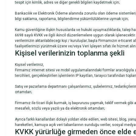
tespit için kimlik, adres ve diğer gerekli bilgileri kaydetmek için;
Bankacılık ve Elektronik Ödeme alanında zorunlu olan ödeme sistemleri,
bilgi saklama, raporlama, bilgilendirme yükümlülüklerine uymak için;
Kamu güvenliğine ilişkin hususlarda ve hukuki uyuşmazlıklarda, talep hali
6698 sayılı KVKK ve ilgili ikincil düzenlemelere uygun olarak işlenecektir.
verilerinizin aktarılabileceği kişi / kuruluşlar; başta Firmamızın e-ticaret a
faaliyetlerimizi yürütmek üzere ve/veya Veri İşleyen sıfatı ile hizmet alınan,
Kişisel verilerinizin toplanma şekli
Kişisel verileriniz,
Firmamız internet sitesi ve mobil uygulamalarındaki formlar aracılığıyla ad,
tercihleri, gerçekleştirilen işlemlerin IP kayıtları, tarayıcı tarafından top
Satış ve pazarlama departmanı çalışanlarımız, şubelerimiz, tedarikçilerimiz,
ortamdan;
Firmamız ile ticari ilişki kurmak, iş başvurusu yapmak, teklif vermek gibi a
mesafeli, sözlü veya yazılı ya da elektronik ortamdan;
Ayrıca farklı kanallardan dolaylı yoldan elde edilen, web sitesi, blog, 
hareketleri, kamuya açık veri tabanlarının sunduğu veriler, sosyal medya 
KVKK yürürlüğe girmeden önce elde edi