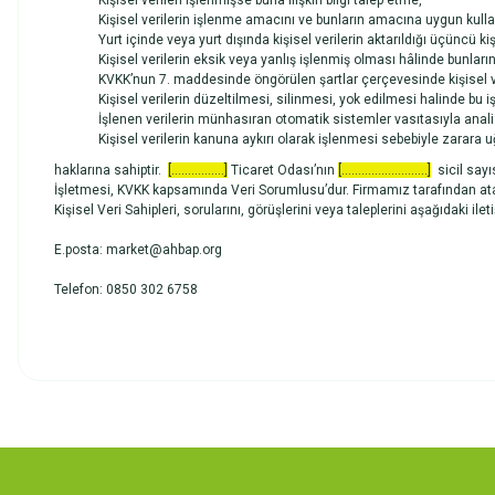
Kişisel verileri işlenmişse buna ilişkin bilgi talep etme,
Kişisel verilerin işlenme amacını ve bunların amacına uygun kulla
Yurt içinde veya yurt dışında kişisel verilerin aktarıldığı üçüncü kiş
Kişisel verilerin eksik veya yanlış işlenmiş olması hâlinde bunları
KVKK’nun 7. maddesinde öngörülen şartlar çerçevesinde kişisel ve
Kişisel verilerin düzeltilmesi, silinmesi, yok edilmesi halinde bu iş
İşlenen verilerin münhasıran otomatik sistemler vasıtasıyla anali
Kişisel verilerin kanuna aykırı olarak işlenmesi sebebiyle zarara 
haklarına sahiptir.
[................]
Ticaret Odası’nın
[..........................]
sicil sayı
İşletmesi, KVKK kapsamında Veri Sorumlusu’dur. Firmamız tarafından atan
Kişisel Veri Sahipleri, sorularını, görüşlerini veya taleplerini aşağıdaki ile
E.posta: market@ahbap.org
Telefon: 0850 302 6758