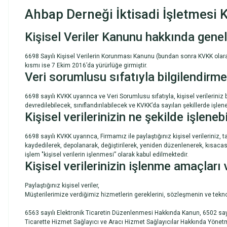
Ahbap Derneği İktisadi İşletmesi Ki
Kişisel Veriler Kanunu hakkında genel
6698 Sayılı Kişisel Verilerin Korunması Kanunu (bundan sonra KVKK olarak 
kısmı ise 7 Ekim 2016’da yürürlüğe girmiştir.
Veri sorumlusu sıfatıyla bilgilendirme
6698 sayılı KVKK uyarınca ve Veri Sorumlusu sıfatıyla, kişisel verilerini
devredilebilecek, sınıflandırılabilecek ve KVKK’da sayılan şekillerde işlene
Kişisel verilerinizin ne şekilde işleneb
6698 sayılı KVKK uyarınca, Firmamız ile paylaştığınız kişisel verileriniz
kaydedilerek, depolanarak, değiştirilerek, yeniden düzenlenerek, kısacası
işlem "kişisel verilerin işlenmesi” olarak kabul edilmektedir.
Kişisel verilerinizin işlenme amaçları
Paylaştığınız kişisel veriler,
Müşterilerimize verdiğimiz hizmetlerin gereklerini, sözleşmenin ve tekno
6563 sayılı Elektronik Ticaretin Düzenlenmesi Hakkında Kanun, 6502 sayı
Ticarette Hizmet Sağlayıcı ve Aracı Hizmet Sağlayıcılar Hakkında Yönetme