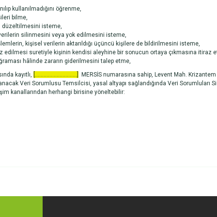
nılıp kullanılmadığını öğrenme,
ileri bilme,
n düzeltilmesini isteme,
rilerin silinmesini veya yok edilmesini isteme,
lemlerin, kişisel verilerin aktarıldığı üçüncü kişilere de bildirilmesini isteme,
z edilmesi suretiyle kişinin kendisi aleyhine bir sonucun ortaya çıkmasına itiraz 
uğraması hâlinde zararın giderilmesini talep etme,
sında kayıtlı,
[.............................]
MERSİS numarasına sahip, Levent Mah. Krizantem So
acak Veri Sorumlusu Temsilcisi, yasal altyapı sağlandığında Veri Sorumluları Sic
tişim kanallarından herhangi birisine yöneltebilir: