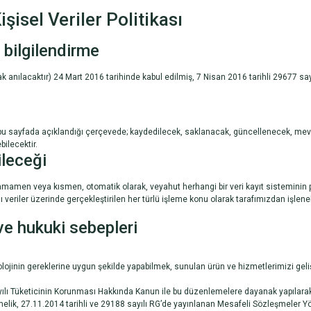
şisel Veriler Politikası
 bilgilendirme
anılacaktır) 24 Mart 2016 tarihinde kabul edilmiş, 7 Nisan 2016 tarihli 29677 sayı
z bu sayfada açıklandığı çerçevede; kaydedilecek, saklanacak, güncellenecek, mevz
bilecektir.
ileceği
, tamamen veya kısmen, otomatik olarak, veyahut herhangi bir veri kayıt sisteminin
 veriler üzerinde gerçekleştirilen her türlü işleme konu olarak tarafımızdan işlene
 ve hukuki sebepleri
lojinin gereklerine uygun şekilde yapabilmek, sunulan ürün ve hizmetlerimizi geliş
lı Tüketicinin Korunması Hakkında Kanun ile bu düzenlemelere dayanak yapılarak 
lik, 27.11.2014 tarihli ve 29188 sayılı RG’de yayınlanan Mesafeli Sözleşmeler Yön