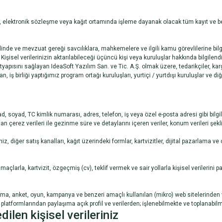
 elektronik sözleşme veya kağıt ortamında işleme dayanak olacak tüm kayıt ve be
nde ve mevzuat gereği savcılıklara, mahkemelere ve ilgili kamu görevlilerine bilgi
 Kişisel verilerinizin aktarılabileceği üçüncü kişi veya kuruluşlar hakkında bilgilend
ltyapısını sağlayan IdeaSoft Yazılım San. ve Tic. A.Ş. olmak üzere, tedarikçiler, kargo 
 iş birliği yaptığımız program ortağı kuruluşları, yurtiçi / yurtdışı kuruluşlar ve diğer
 soyad, TC kimlik numarası, adres, telefon, iş veya özel e-posta adresi gibi bilgiler 
lanan çerez verileri ile gezinme süre ve detaylarını içeren veriler, konum verileri şekl
 diğer satış kanalları, kağıt üzerindeki formlar, kartvizitler, dijital pazarlama ve 
maçlarla, kartvizit, özgeçmiş (cv), teklif vermek ve sair yollarla kişisel verilerini 
yarışma, anket, oyun, kampanya ve benzeri amaçlı kullanılan (mikro) web sitelerind
platformlarından paylaşıma açık profil ve verilerden; işlenebilmekte ve toplanabilm
len kişisel verileriniz