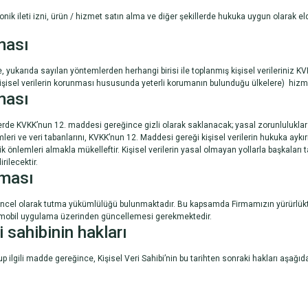
onik ileti izni, ürün / hizmet satın alma ve diğer şekillerde hukuka uygun olarak el
lması
e, yukarıda sayılan yöntemlerden herhangi birisi ile toplanmış kişisel verilerin
 kişisel verilerin korunması hususunda yeterli korumanın bulunduğu ülkelere) hizmet
ması
lerde KVKK’nun 12. maddesi gereğince gizli olarak saklanacak; yasal zorunluluklar
emleri ve veri tabanlarını, KVKK’nun 12. Maddesi gereği kişisel verilerin hukuka aykır
lik önlemleri almakla mükelleftir. Kişisel verilerin yasal olmayan yollarla başkala
rilecektir.
lması
güncel olarak tutma yükümlülüğü bulunmaktadır. Bu kapsamda Firmamızın yürürlükt
 / mobil uygulama üzerinden güncellemesi gerekmektedir.
 sahibinin hakları
ilgili madde gereğince, Kişisel Veri Sahibi’nin bu tarihten sonraki hakları aşağıda