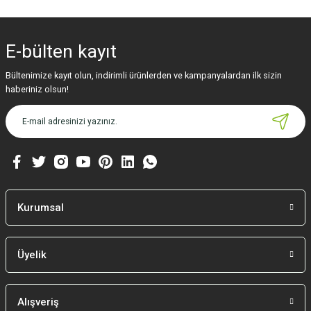
Bu ürünün fiyat bilgisi, resim, ürün açıklamalarında ve diğer konularda
yetersiz gördüğünüz noktaları öneri formunu kullanarak tarafımıza
iletebilirsiniz.
E-bülten
kayıt
Görüş ve önerileriniz için teşekkür ederiz.
Bültenimize kayıt olun, indirimli ürünlerden ve kampanyalardan ilk sizin
Ürün resmi kalitesiz, bozuk veya görüntülenemiyor.
haberiniz olsun!
Ürün açıklamasında eksik bilgiler bulunuyor.
Ürün bilgilerinde hatalar bulunuyor.
Ürün fiyatı diğer sitelerden daha pahalı.
Bu ürüne benzer farklı alternatifler olmalı.
Kurumsal
Üyelik
Gönder
Alışveriş