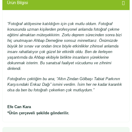
Ürün Bilgisi
“Fotoğraf atölyesine katıldığım için çok mutlu oldum. Fotoğraf
konusunda uzman kişilerden profesyonel anlamda fotoğraf çekme
eğitimi almaktan müteşekkirim. Zorlu deprem sürecinden sonra bizi
hiç unutmayan Ahbap Derneğine sonsuz minnettarız. Önümüzde
büyük bir sınav var ondan önce böyle etkinlikler zihinsel anlamda
insanı rahatlatıyor çok güzel bir etkinlik oldu. Ben de ilerleyen
yaşantımda da Ahbap ekibiyle birlikte insanların yüreklerine
dokunmak isterim. Bu sanatsal faaliyet vücudumu ve zihnimi
dinlendi.
Fotoğrafını çektiğim bu ana; “Altın Zindan Gölbaşı Tabiat Parkının
Karşısındaki Enkaz Dağı” ismini verdim. İsim her ne kadar karanlık
olsa da ben bu fotoğrafı çekerken çok mutluydum.”
Efe Can Kara
*Ürün çerçeveli şekilde gönderilir.