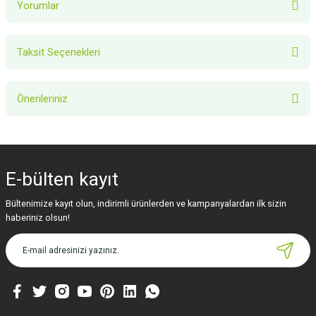
Yorumlar
Taksit Seçenekleri
Bu ürüne ilk yorumu siz yapın!
Önerileriniz
Yorum Yaz
Bu ürünün fiyat bilgisi, resim, ürün açıklamalarında ve diğer konularda
yetersiz gördüğünüz noktaları öneri formunu kullanarak tarafımıza
iletebilirsiniz.
E-bülten
kayıt
Görüş ve önerileriniz için teşekkür ederiz.
Bültenimize kayıt olun, indirimli ürünlerden ve kampanyalardan ilk sizin
Ürün resmi kalitesiz, bozuk veya görüntülenemiyor.
haberiniz olsun!
Ürün açıklamasında eksik bilgiler bulunuyor.
Ürün bilgilerinde hatalar bulunuyor.
Ürün fiyatı diğer sitelerden daha pahalı.
Bu ürüne benzer farklı alternatifler olmalı.