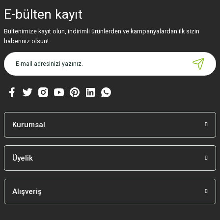
iletebilirsiniz.
E-bülten
kayıt
Görüş ve önerileriniz için teşekkür ederiz.
Bültenimize kayıt olun, indirimli ürünlerden ve kampanyalardan ilk sizin
Ürün resmi kalitesiz, bozuk veya görüntülenemiyor.
haberiniz olsun!
Ürün açıklamasında eksik bilgiler bulunuyor.
Ürün bilgilerinde hatalar bulunuyor.
Ürün fiyatı diğer sitelerden daha pahalı.
Bu ürüne benzer farklı alternatifler olmalı.
Kurumsal
Üyelik
Gönder
Alışveriş