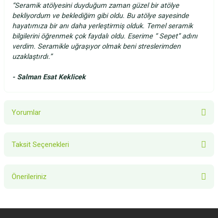
“Seramik atölyesini duyduğum zaman güzel bir atölye
bekliyordum ve beklediğim gibi oldu. Bu atölye sayesinde
hayatımıza bir anı daha yerleştirmiş olduk. Temel seramik
bilgilerini öğrenmek çok faydalı oldu. Eserime “ Sepet” adını
verdim. Seramikle uğraşıyor olmak beni streslerimden
uzaklaştırdı.”
-
Salman Esat Keklicek
Yorumlar
Taksit Seçenekleri
Bu ürüne ilk yorumu siz yapın!
Önerileriniz
Yorum Yaz
Bu ürünün fiyat bilgisi, resim, ürün açıklamalarında ve diğer konularda
yetersiz gördüğünüz noktaları öneri formunu kullanarak tarafımıza