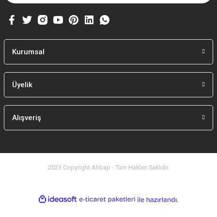
Kurumsal
Üyelik
Alışveriş
2023 Copyright Ahbap - Tüm Hakları Saklıdır.
ideasoft
ile
e-
hazırlandı.
ticaret
paketleri