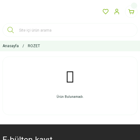
Anasayfa
ROZET
Ürün Bulunamadı.
E-bülten
kayıt