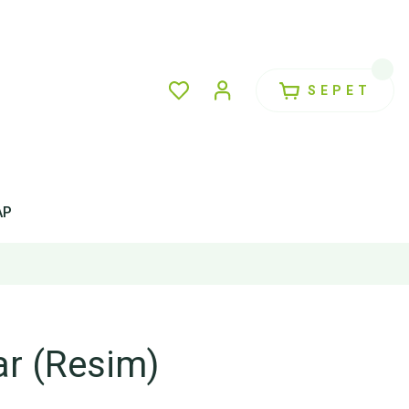
SEPET
AP
lar (Resim)