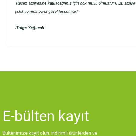
“Resim atölyesine katılacağımız için çok mutlu olmuştum. Bu atölye 
şekil vermek bana güzel hissettirdi.”
-
Tolga Yağlıcali
Bu ürünün fiyat bilgisi, resim, ürün açıklamalarında ve diğer konularda
Görüş ve önerileriniz için teşekkür ederiz.
Ürün resmi kalitesiz, bozuk veya görüntülenemiyor.
Ürün açıklamasında eksik bilgiler bulunuyor.
Ürün bilgilerinde hatalar bulunuyor.
Ürün fiyatı diğer sitelerden daha pahalı.
E-bülten
kayıt
Bu ürüne benzer farklı alternatifler olmalı.
Bültenimize kayıt olun, indirimli ürünlerden ve