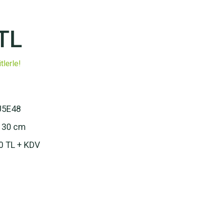
TL
tlerle!
U5E48
 30 cm
0 TL + KDV