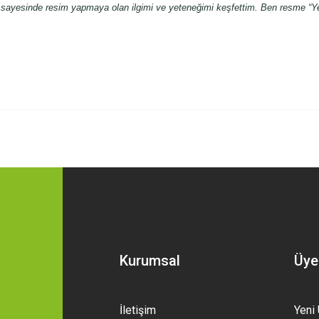
sayesinde resim yapmaya olan ilgimi ve yeteneğimi keşfettim. Ben resme “Yeşi
 yetersiz gördüğünüz noktaları öneri formunu kullanarak tarafımıza iletebilirsini
Bu ürüne ilk yorumu siz yapın!
Yorum Yaz
Kurumsal
Üye
İletişim
Yeni 