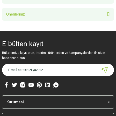
Bu ürüne ilk yorumu siz yapın!
Önerileriniz
Yorum Yaz
Bu ürünün fiyat bilgisi, resim, ürün açıklamalarında ve diğer konularda
yetersiz gördüğünüz noktaları öneri formunu kullanarak tarafımıza
iletebilirsiniz.
E-bülten
kayıt
Görüş ve önerileriniz için teşekkür ederiz.
Bültenimize kayıt olun, indirimli ürünlerden ve kampanyalardan ilk sizin
Ürün resmi kalitesiz, bozuk veya görüntülenemiyor.
haberiniz olsun!
Ürün açıklamasında eksik bilgiler bulunuyor.
Ürün bilgilerinde hatalar bulunuyor.
Ürün fiyatı diğer sitelerden daha pahalı.
Bu ürüne benzer farklı alternatifler olmalı.
Kurumsal