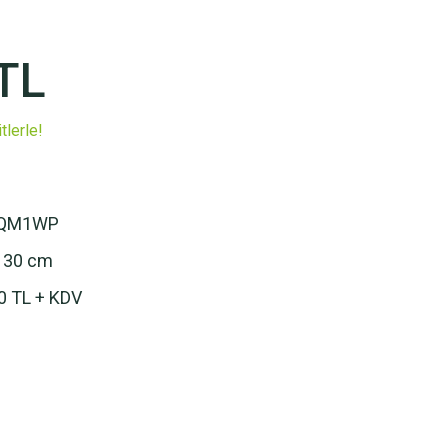
TL
tlerle!
QM1WP
 30 cm
0 TL + KDV