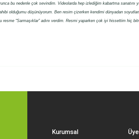
duyunca bu nedenle çok sevindim. Videolarda hep izlediğim kabartma sanatını y
sahibi olduğumu düşünüyorum. Ben resim çizerken kendimi dünyadan soyutlan
u resme “Sarmaşıklar” adını verdim. Resmi yaparken çok iyi hissettim hiç bi
 yetersiz gördüğünüz noktaları öneri formunu kullanarak tarafımıza iletebilirsini
Bu ürüne ilk yorumu siz yapın!
Yorum Yaz
Kurumsal
Üye