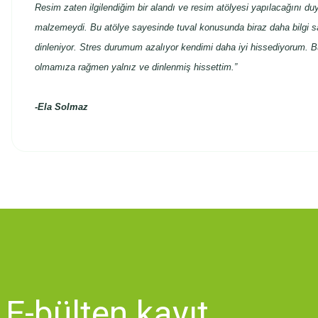
Resim zaten ilgilendiğim bir alandı ve resim atölyesi yapılacağını 
malzemeydi. Bu atölye sayesinde tuval konusunda biraz daha bilgi 
dinleniyor. Stres durumum azalıyor kendimi daha iyi hissediyorum. B
olmamıza rağmen yalnız ve dinlenmiş hissettim.”
-
Ela Solmaz
Bu ürünün fiyat bilgisi, resim, ürün açıklamalarında ve diğer konularda
Görüş ve önerileriniz için teşekkür ederiz.
Ürün resmi kalitesiz, bozuk veya görüntülenemiyor.
Ürün açıklamasında eksik bilgiler bulunuyor.
Ürün bilgilerinde hatalar bulunuyor.
Ürün fiyatı diğer sitelerden daha pahalı.
E-bülten
kayıt
Bu ürüne benzer farklı alternatifler olmalı.