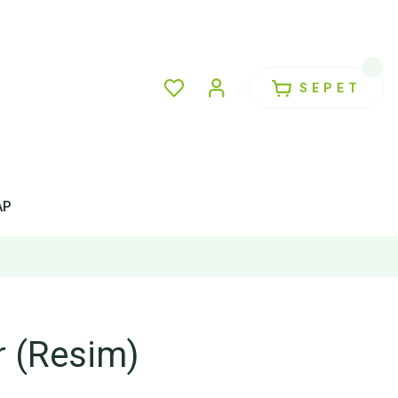
SEPET
AP
r (Resim)