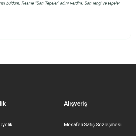
ansı buldum. Resme “Sarı Tepeler” adını verdim. Sarı rengi ve tepeler
z.
lik
Alışveriş
Üyelik
Mesafeli Satış Sözleşmesi