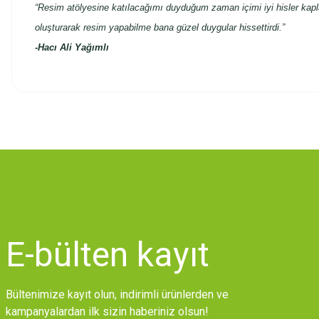
“Resim atölyesine katılacağımı duyduğum zaman içimi iyi hisler kapla
oluşturarak resim yapabilme bana güzel duygular hissettirdi.”
-
Hacı Ali Yağımlı
Bu ürünün fiyat bilgisi, resim, ürün açıklamalarında ve diğer konularda
Görüş ve önerileriniz için teşekkür ederiz.
Ürün resmi kalitesiz, bozuk veya görüntülenemiyor.
Ürün açıklamasında eksik bilgiler bulunuyor.
Ürün bilgilerinde hatalar bulunuyor.
Ürün fiyatı diğer sitelerden daha pahalı.
E-bülten
kayıt
Bu ürüne benzer farklı alternatifler olmalı.
Bültenimize kayıt olun, indirimli ürünlerden ve
kampanyalardan ilk sizin haberiniz olsun!