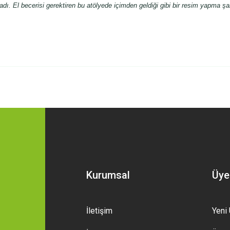
dı. El becerisi gerektiren bu atölyede içimden geldiği gibi bir resim yapma ş
 yetersiz gördüğünüz noktaları öneri formunu kullanarak tarafımıza iletebilirsini
Bu ürüne ilk yorumu siz yapın!
Yorum Yaz
Kurumsal
Üye
İletişim
Yeni 