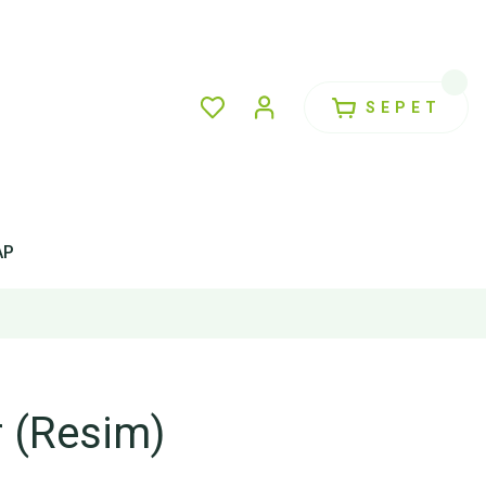
SEPET
AP
r (Resim)