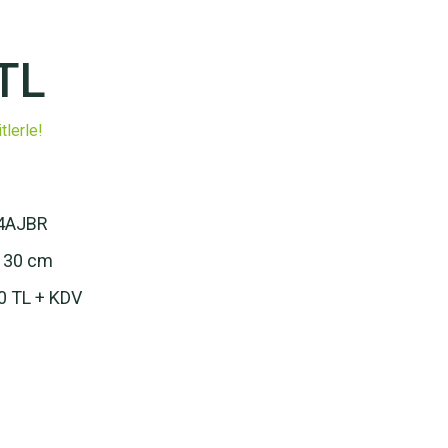
TL
tlerle!
4AJBR
 30 cm
0 TL + KDV