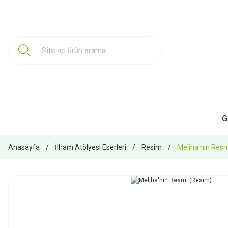
G
Anasayfa
İlham Atölyesi Eserleri
Resim
Meliha'nın Resm