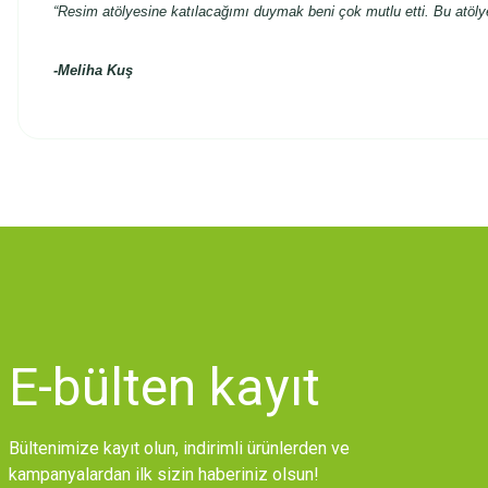
“Resim atölyesine katılacağımı duymak beni çok mutlu etti. Bu atöly
-
Meliha Kuş
Bu ürünün fiyat bilgisi, resim, ürün açıklamalarında ve diğer konularda
Görüş ve önerileriniz için teşekkür ederiz.
Ürün resmi kalitesiz, bozuk veya görüntülenemiyor.
Ürün açıklamasında eksik bilgiler bulunuyor.
Ürün bilgilerinde hatalar bulunuyor.
Ürün fiyatı diğer sitelerden daha pahalı.
E-bülten
kayıt
Bu ürüne benzer farklı alternatifler olmalı.
Bültenimize kayıt olun, indirimli ürünlerden ve
kampanyalardan ilk sizin haberiniz olsun!