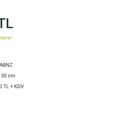
TL
tlerle!
GABNZ
 30 cm
0 TL + KDV