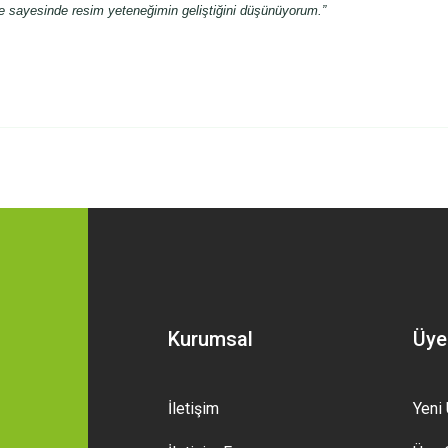
e sayesinde resim yeteneğimin geliştiğini düşünüyorum.”
 yetersiz gördüğünüz noktaları öneri formunu kullanarak tarafımıza iletebilirsini
Bu ürüne ilk yorumu siz yapın!
Yorum Yaz
Kurumsal
Üye
İletişim
Yeni 