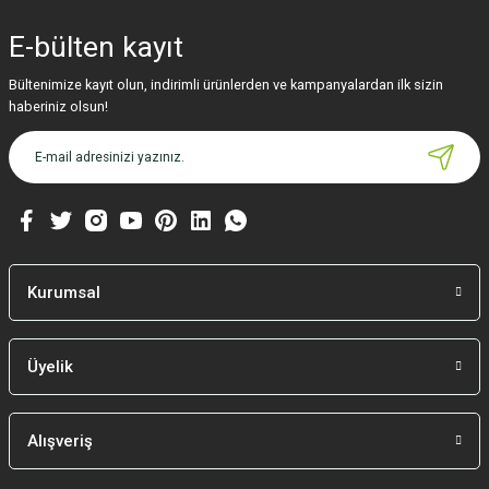
yetersiz gördüğünüz noktaları öneri formunu kullanarak tarafımıza
iletebilirsiniz.
E-bülten
kayıt
Görüş ve önerileriniz için teşekkür ederiz.
Bültenimize kayıt olun, indirimli ürünlerden ve kampanyalardan ilk sizin
Ürün resmi kalitesiz, bozuk veya görüntülenemiyor.
haberiniz olsun!
Ürün açıklamasında eksik bilgiler bulunuyor.
Ürün bilgilerinde hatalar bulunuyor.
Ürün fiyatı diğer sitelerden daha pahalı.
Bu ürüne benzer farklı alternatifler olmalı.
Kurumsal
Üyelik
Gönder
Alışveriş