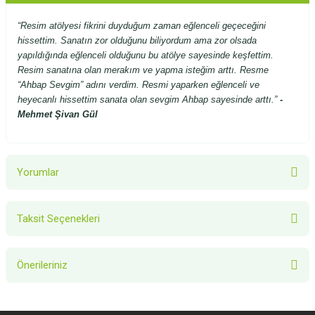
“Resim atölyesi fikrini duyduğum zaman eğlenceli geçeceğini
hissettim. Sanatın zor olduğunu biliyordum ama zor olsada
yapıldığında eğlenceli olduğunu bu atölye sayesinde keşfettim.
Resim sanatına olan merakım ve yapma isteğim arttı. Resme
“Ahbap Sevgim” adını verdim. Resmi yaparken eğlenceli ve
heyecanlı hissettim sanata olan sevgim Ahbap sayesinde arttı.”
-
Mehmet Şivan Gül
Yorumlar
Taksit Seçenekleri
Bu ürüne ilk yorumu siz yapın!
Önerileriniz
Yorum Yaz
Bu ürünün fiyat bilgisi, resim, ürün açıklamalarında ve diğer konularda