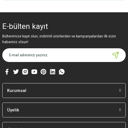
Bu ürünün fiyat bilgisi, resim, ürün açıklamalarında ve diğer konularda
yetersiz gördüğünüz noktaları öneri formunu kullanarak tarafımıza
iletebilirsiniz.
E-bülten
kayıt
Görüş ve önerileriniz için teşekkür ederiz.
Bültenimize kayıt olun, indirimli ürünlerden ve kampanyalardan ilk sizin
Ürün resmi kalitesiz, bozuk veya görüntülenemiyor.
haberiniz olsun!
Ürün açıklamasında eksik bilgiler bulunuyor.
Ürün bilgilerinde hatalar bulunuyor.
Ürün fiyatı diğer sitelerden daha pahalı.
Bu ürüne benzer farklı alternatifler olmalı.
Kurumsal
Üyelik
Gönder