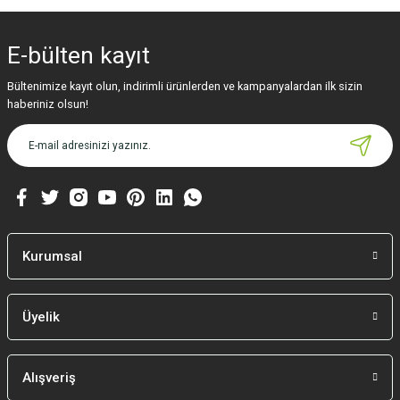
Bu ürünün fiyat bilgisi, resim, ürün açıklamalarında ve diğer konularda
yetersiz gördüğünüz noktaları öneri formunu kullanarak tarafımıza
iletebilirsiniz.
E-bülten
kayıt
Görüş ve önerileriniz için teşekkür ederiz.
Bültenimize kayıt olun, indirimli ürünlerden ve kampanyalardan ilk sizin
Ürün resmi kalitesiz, bozuk veya görüntülenemiyor.
haberiniz olsun!
Ürün açıklamasında eksik bilgiler bulunuyor.
Ürün bilgilerinde hatalar bulunuyor.
Ürün fiyatı diğer sitelerden daha pahalı.
Bu ürüne benzer farklı alternatifler olmalı.
Kurumsal
Üyelik
Gönder
Alışveriş