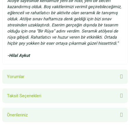
Atölye sayesinde kendimize yeni bir hobi, yeni bir beceri
kazandırmış olduk. Boş vakitlerimizi verimli geçirebileceğimiz,
eğlenceli ve rahatlatıcı bir aktivite olan seramik ile tanışmış
olduk. Atölye sınav haftamıza denk geldiği için bizi sınav
stresinden uzaklaştırdı. Eserim gerçeğin dışında bir tasarım
olduğu için ona “Bir Rüya” adını verdim. Seramik atölyesi de
rüya gibiydi. Rahatlatıcı ve huzur veren bir etkinlikti. Ortada
hiçbir şey yokken bir eser ortaya çıkarmak güzel hissettirdi.”
-
Hilal Aykut
Yorumlar
Taksit Seçenekleri
Bu ürüne ilk yorumu siz yapın!
Önerileriniz
Yorum Yaz