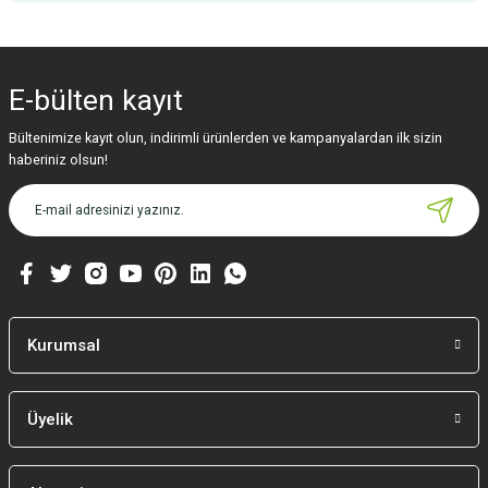
Bu ürünün fiyat bilgisi, resim, ürün açıklamalarında ve diğer konularda
yetersiz gördüğünüz noktaları öneri formunu kullanarak tarafımıza
iletebilirsiniz.
E-bülten
kayıt
Görüş ve önerileriniz için teşekkür ederiz.
Bültenimize kayıt olun, indirimli ürünlerden ve kampanyalardan ilk sizin
Ürün resmi kalitesiz, bozuk veya görüntülenemiyor.
haberiniz olsun!
Ürün açıklamasında eksik bilgiler bulunuyor.
Ürün bilgilerinde hatalar bulunuyor.
Ürün fiyatı diğer sitelerden daha pahalı.
Bu ürüne benzer farklı alternatifler olmalı.
Kurumsal
Üyelik
Gönder