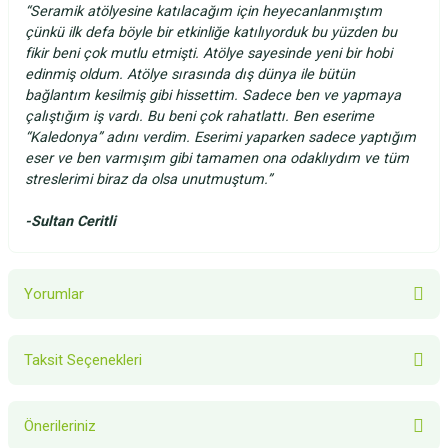
“Seramik atölyesine katılacağım için heyecanlanmıştım
çünkü ilk defa böyle bir etkinliğe katılıyorduk bu yüzden bu
fikir beni çok mutlu etmişti. Atölye sayesinde yeni bir hobi
edinmiş oldum. Atölye sırasında dış dünya ile bütün
bağlantım kesilmiş gibi hissettim. Sadece ben ve yapmaya
çalıştığım iş vardı. Bu beni çok rahatlattı. Ben eserime
“Kaledonya” adını verdim. Eserimi yaparken sadece yaptığım
eser ve ben varmışım gibi tamamen ona odaklıydım ve tüm
streslerimi biraz da olsa unutmuştum.”
-
Sultan Ceritli
Yorumlar
Taksit Seçenekleri
Bu ürüne ilk yorumu siz yapın!
Önerileriniz
Yorum Yaz