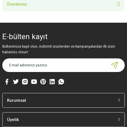
Önerileriniz
Yorum Yaz
Bu ürünün fiyat bilgisi, resim, ürün açıklamalarında ve diğer konularda
yetersiz gördüğünüz noktaları öneri formunu kullanarak tarafımıza
iletebilirsiniz.
E-bülten
kayıt
Görüş ve önerileriniz için teşekkür ederiz.
Bültenimize kayıt olun, indirimli ürünlerden ve kampanyalardan ilk sizin
Ürün resmi kalitesiz, bozuk veya görüntülenemiyor.
haberiniz olsun!
Ürün açıklamasında eksik bilgiler bulunuyor.
Ürün bilgilerinde hatalar bulunuyor.
Ürün fiyatı diğer sitelerden daha pahalı.
Bu ürüne benzer farklı alternatifler olmalı.
Kurumsal
Üyelik
Gönder