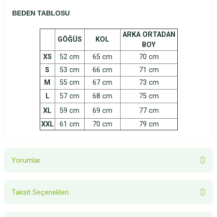
BEDEN TABLOSU
ARKA ORTADAN
GÖĞÜS
KOL
BOY
XS
52 cm
65 cm
70 cm
S
53 cm
66 cm
71 cm
M
55 cm
67 cm
73 cm
L
57 cm
68 cm
75 cm
XL
59 cm
69 cm
77 cm
XXL
61 cm
70 cm
79 cm
Yorumlar
Taksit Seçenekleri
Bu ürüne ilk yorumu siz yapın!